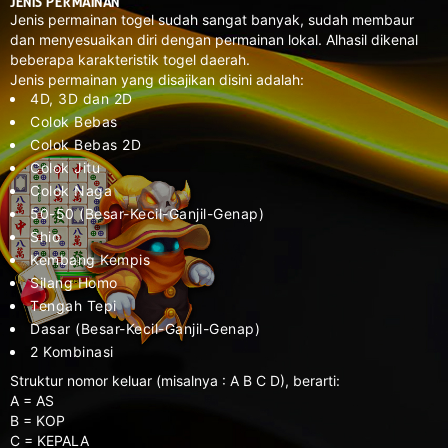
JENIS
PERMAINAN
Jenis permainan togel sudah sangat banyak, sudah membaur
dan menyesuaikan diri dengan permainan lokal. Alhasil dikenal
beberapa karakteristik togel daerah.
Jenis permainan yang disajikan disini adalah:
4D, 3D dan 2D
Colok Bebas
Colok Bebas 2D
Colok Jitu
Colok Naga
50-50 (Besar-Kecil-Ganjil-Genap)
Shio
Kembang Kempis
Silang Homo
Tengah Tepi
Dasar (Besar-Kecil-Ganjil-Genap)
2 Kombinasi
Struktur nomor keluar (misalnya : A B C D), berarti:
A = AS
B = KOP
C = KEPALA