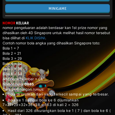
MINIGAME
NOMOR
KELUAR
nomor pengeluaran adalah berdasar kan 1st prize nomor yang
dihasilkan oleh 4D Singapore untuk melihat hasil nomor tersebut
bisa dilihat di
KLIK DISINI
.
Contoh nomor bola angka yang dihasilkan Singapore toto:
Bola 1 = 7
Bola 2 = 21
Bola 3 = 29
Bola 4 = 32
Bola 5 = 36
Bola 6 = 38
Additional Number = 04
Nomor buka
0885
Cara perhitungan rumus:
Bola di urutkan dari yang terkecil sampai yang terbesar.
Bola ke 1 sampai bola ke 6 dijumlahkan
7+21+29+32+36+38 = 163 di kali 2 = 326
Hasil dari 326 dikurangkan bola ke 1 ( 7 ) dan bola ke 6 (