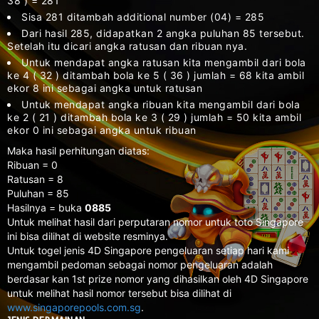
38 ) = 281
Sisa 281 ditambah additional number (04) = 285
Dari hasil 285, didapatkan 2 angka puluhan 85 tersebut.
Setelah itu dicari angka ratusan dan ribuan nya.
Untuk mendapat angka ratusan kita mengambil dari bola
ke 4 ( 32 ) ditambah bola ke 5 ( 36 ) jumlah = 68 kita ambil
ekor 8 ini sebagai angka untuk ratusan
Untuk mendapat angka ribuan kita mengambil dari bola
ke 2 ( 21 ) ditambah bola ke 3 ( 29 ) jumlah = 50 kita ambil
ekor 0 ini sebagai angka untuk ribuan
Maka hasil perhitungan diatas:
Ribuan = 0
Ratusan = 8
Puluhan = 85
Hasilnya = buka
0885
Untuk melihat hasil dari perputaran nomor untuk toto Singapore
ini bisa dilihat di website resminya.
Untuk togel jenis 4D Singapore pengeluaran setiap hari kami
mengambil pedoman sebagai nomor pengeluaran adalah
berdasar kan 1st prize nomor yang dihasilkan oleh 4D Singapore
untuk melihat hasil nomor tersebut bisa dilihat di
www.singaporepools.com.sg
.