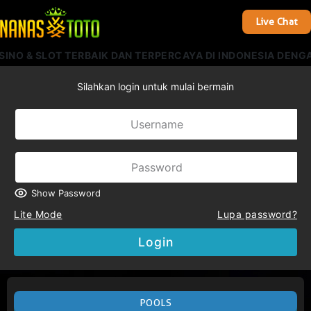
Live Chat
O & SLOT TERBAIK DAN TERPERCAYA DI INDONESIA DENGAN 
Silahkan login untuk mulai bermain
Show Password
Lite Mode
Lupa password?
Login
POOLS